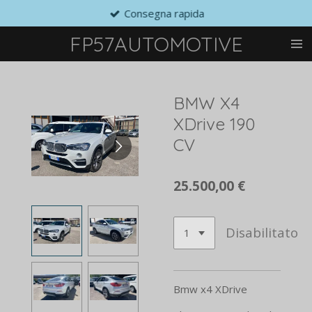
Consegna rapida
Vai
al
FP57AUTOMOTIVE
contenuto
principale
BMW X4
XDrive 190
CV
25.500,00 €
Disabilitato
Bmw x4 XDrive