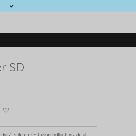
er SD
ività, stile e prestazioni brillanti grazie al