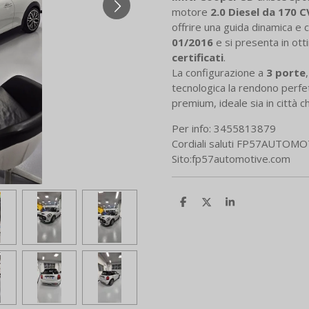
motore
2.0 Diesel da 170 C
offrire una guida dinamica e 
01/2016
e si presenta in ott
certificati
.
La configurazione a
3 porte
tecnologica la rendono perfe
premium, ideale sia in città c
Per info: 3455813879
Cordiali saluti FP57AUTOM
Sito:fp57automotive.com
C
C
C
o
o
o
n
n
n
d
d
d
i
i
i
v
v
v
i
i
i
d
d
d
i
i
i