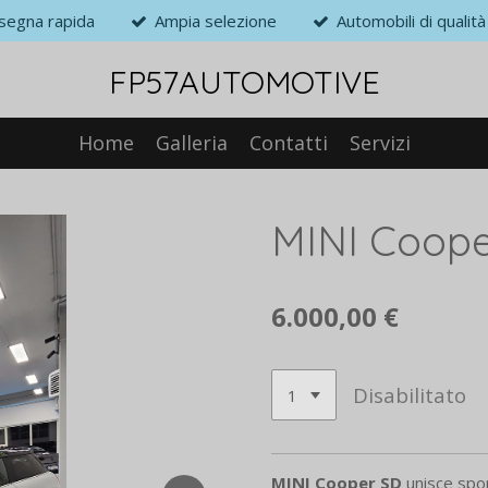
segna rapida
Ampia selezione
Automobili di qualità
FP57AUTOMOTIVE
Home
Galleria
Contatti
Servizi
MINI Coop
6.000,00 €
Disabilitato
MINI Cooper SD
unisce sport