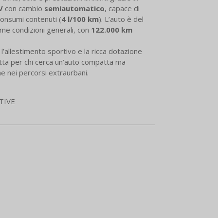
V
con cambio
semiautomatico
, capace di
consumi contenuti (
4 l/100 km
). L’auto è del
ime condizioni generali, con
122.000 km
, l’allestimento sportivo e la ricca dotazione
tta per chi cerca un’auto compatta ma
he nei percorsi extraurbani.
OTIVE